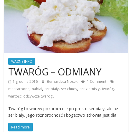
WAŻNE INFO
TWARÓG – ODMIANY
1 grudnia 2016
Bernardeta Nosek
1 Comment
,
,
,
,
,
,
mascarpone
nabiał
ser biały
ser chudy
ser ziarnisty
twaróg
wartości odżywcze twarogu
Twaróg to wbrew pozorom nie po prostu ser biały, ale aż
ser biały. Jego różnorodność i bogactwo zdrowia jest dla
Read more