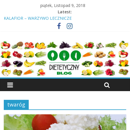
piątek, Listopad 9, 2018
Latest:
KALAFIOR – WARZYWO LECZNICZE
Insulinooporność? Cukrzyca? Przeczytaj nawet jeśli jesteś
„zdrowy”!
ŚNIADANIE – DLACZEGO NALEŻY JE SPOŻYWAĆ
KIEŁKI – WŁAŚCIWOŚCI, RODZAJE KIEŁKÓW
WIŚNIA – OWOC, KTÓRY LECZY
twaróg