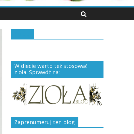
Polub:
W diecie warto też stosować
zioła. Sprawdź na:
Zaprenumeruj ten blog