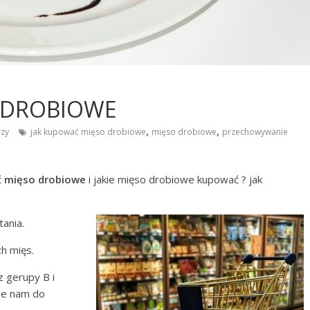
 DROBIOWE
,
,
zy
jak kupować mięso drobiowe
mięso drobiowe
przechowywanie
ć
mięso drobiowe
i jakie mięso drobiowe kupować ? jak
tania.
ch mięs.
 gerupy B i
bne nam do