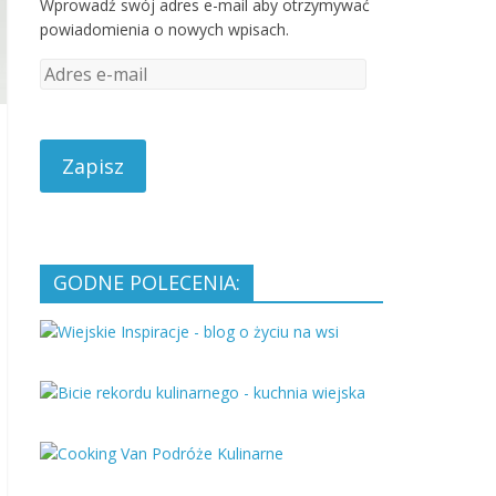
Wprowadź swój adres e-mail aby otrzymywać
powiadomienia o nowych wpisach.
A
d
r
e
s
e
-
m
a
GODNE POLECENIA:
i
l