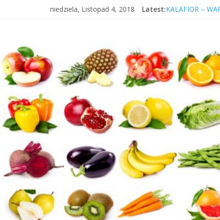
WIŚNIA – OWOC
niedziela, Listopad 4, 2018
Latest:
KALAFIOR – WA
Insulinooporność
ŚNIADANIE – D
KIEŁKI – WŁAŚC