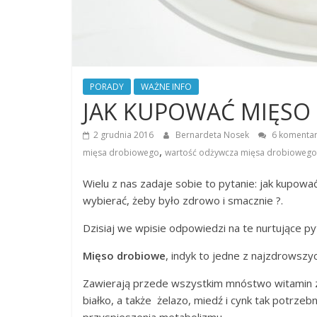
PORADY
WAŻNE INFO
JAK KUPOWAĆ MIĘSO
2 grudnia 2016
Bernardeta Nosek
6 komentar
,
mięsa drobiowego
wartość odżywcza mięsa drobiowego
Wielu z nas zadaje sobie to pytanie: jak kupowa
wybierać, żeby było zdrowo i smacznie ?.
Dzisiaj we wpisie odpowiedzi na te nurtujące py
Mięso drobiowe
, indyk to jedne z najzdrowszy
Zawierają przede wszystkim mnóstwo witamin z
białko, a także żelazo, miedź i cynk tak potrze
przyspieszenia metabolizmu.