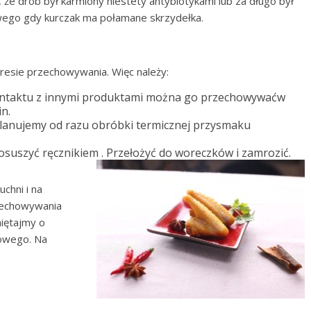
, że drób był karmiony niestety antybiotykami lub za długo był
ego gdy kurczak ma połamane skrzydełka.
kresie przechowywania. Więc należy:
ontaktu z innymi produktami można go przechowywaćw
in.
 planujemy od razu obróbki termicznej przysmaku
, osuszyć ręcznikiem . Przełożyć do woreczków i zamrozić.
chni i na
rzechowywania
iętajmy o
owego. Na