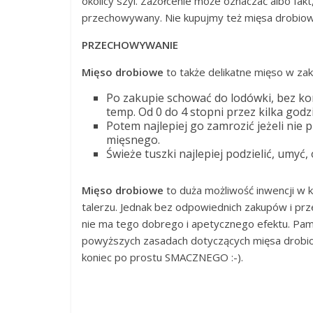
okolicy szyi. Zażółcenie może oznaczać albo fakt
przechowywany. Nie kupujmy też mięsa drobiow
PRZECHOWYWANIE
Mięso drobiowe
to także delikatne mięso w za
Po zakupie schować do lodówki, bez k
temp. Od 0 do 4 stopni przez kilka godz
Potem najlepiej go zamrozić jeżeli nie
mięsnego.
Świeże tuszki najlepiej podzielić, umyć
Mięso drobiowe
to duża możliwość inwencji w ku
talerzu. Jednak bez odpowiednich zakupów i p
nie ma tego dobrego i apetycznego efektu. Pam
powyższych zasadach dotyczących mięsa drobi
koniec po prostu SMACZNEGO :-).