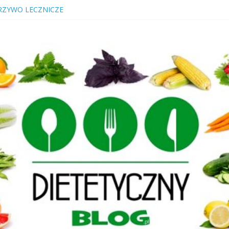
, KTÓRY LECZY
RZYWO LECZNICZE
? Cukrzyca? Przeczytaj nawet jeśli jesteś „zdrowy”!
LACZEGO NALEŻY JE SPOŻYWAĆ
IWOŚCI, RODZAJE KIEŁKÓW