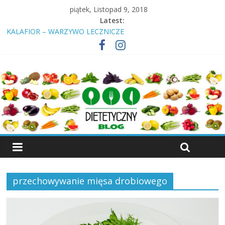
piątek, Listopad 9, 2018
Latest:
KALAFIOR – WARZYWO LECZNICZE
Insulinooporność? Cukrzyca? Przeczytaj nawet jeśli jesteś
„zdrowy”!
ŚNIADANIE – DLACZEGO NALEŻY JE SPOŻYWAĆ
KIEŁKI – WŁAŚCIWOŚCI, RODZAJE KIEŁKÓW
WIŚNIA – OWOC, KTÓRY LECZY
przechowywanie mięsa drobiowego