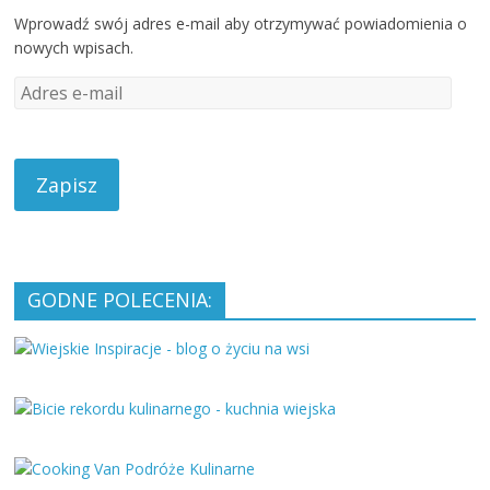
Wprowadź swój adres e-mail aby otrzymywać powiadomienia o
nowych wpisach.
A
d
r
e
s
e
-
m
a
GODNE POLECENIA:
i
l