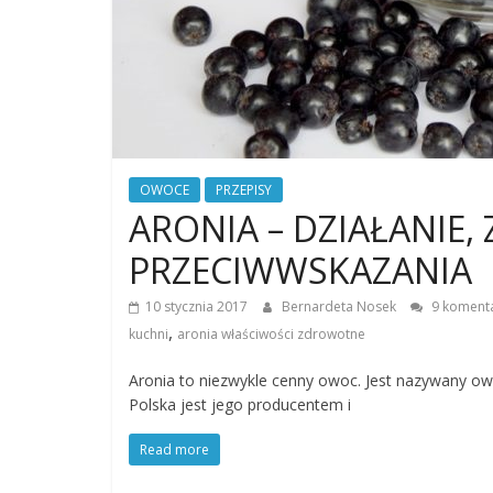
OWOCE
PRZEPISY
ARONIA – DZIAŁANIE,
PRZECIWWSKAZANIA
10 stycznia 2017
Bernardeta Nosek
9 koment
,
kuchni
aronia właściwości zdrowotne
Aronia to niezwykle cenny owoc. Jest nazywany ow
Polska jest jego producentem i
Read more