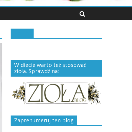
Polub:
W diecie warto też stosować
zioła. Sprawdź na:
Zaprenumeruj ten blog