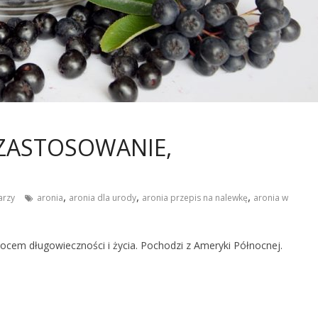
 ZASTOSOWANIE,
,
,
,
arzy
aronia
aronia dla urody
aronia przepis na nalewkę
aronia w
ocem długowieczności i życia. Pochodzi z Ameryki Północnej.