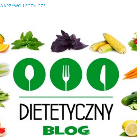
 WARZYWO LECZNICZE
ość? Cukrzyca? Przeczytaj nawet jeśli jesteś „zdrowy”!
– DLACZEGO NALEŻY JE SPOŻYWAĆ
ŁAŚCIWOŚCI, RODZAJE KIEŁKÓW
WOC, KTÓRY LECZY