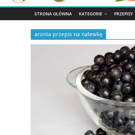
STRONA GŁÓWNA
KATEGORIE
PRZEPISY
aronia przepis na nalewkę