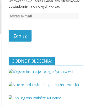
Wprowadź swój adres e-mail aby otrzymywać
powiadomienia o nowych wpisach.
A
d
r
e
s
e
-
m
a
GODNE POLECENIA:
i
l