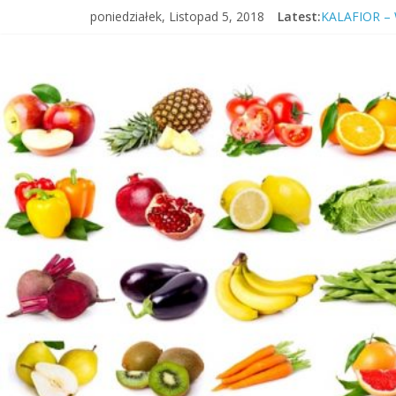
poniedziałek, Listopad 5, 2018
Latest:
KALAFIOR –
Insulinooporn
ŚNIADANIE 
KIEŁKI – W
WIŚNIA – O