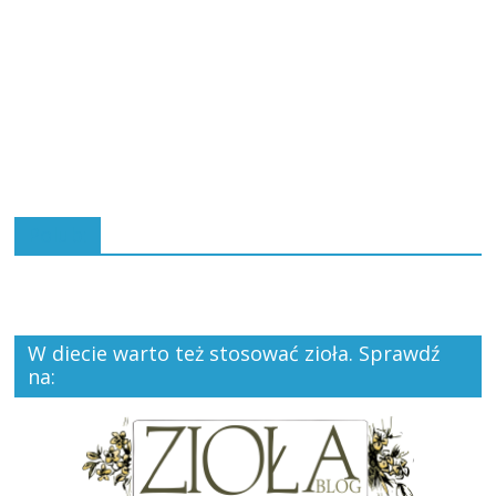
Polub:
W diecie warto też stosować zioła. Sprawdź
na: