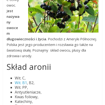
owoc.
J
est
nazywa
ny
owoce
m
długowieczności i życia
. Pochodzi z Ameryki Północnej.
Polska jest jego producentem i rozsławia go także na
światową skalę. Poznajmy skład owocu, plusy dla
zdrowia i urody.
Skład aronii
Wit. C,
Wit. B1
, B2,
Wit. PP,
Antyutleniacze,
Kwas foliowy,
Katechiny,