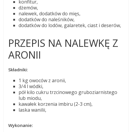
konfitur,
dżemów,
nalewek, dodatków do mięs,
dodatków do naleśników,
dodatków do lodów, galaretek, ciast i deserów,
PRZEPIS NA NALEWKĘ Z
ARONII
Składniki:
1 kg owoców z aronii,
3/4 l wódki,
pół kilo cukru trzcinowego gruboziarnistego
lub miodu,
kawałek korzenia imbiru (2-3 cm),
laska wanilii,
Wykonanie: