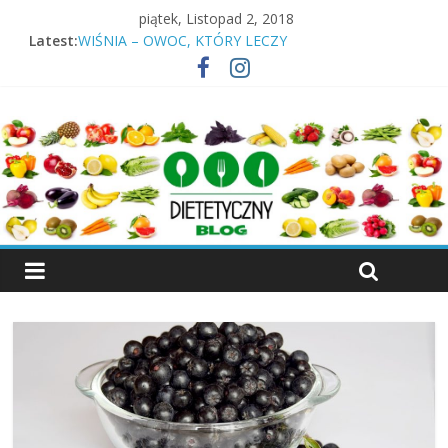
piątek, Listopad 2, 2018
KIEŁKI – WŁAŚCIWOŚCI, RODZAJE KIEŁKÓW
Latest:
WIŚNIA – OWOC, KTÓRY LECZY
KALAFIOR – WARZYWO LECZNICZE
BIAŁA HERBATA – NIEZWYKŁY SZLACHETNY NAPÓJ
ŚNIADANIE – DLACZEGO NALEŻY JE SPOŻYWAĆ