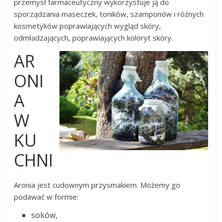
przemysł farmaceutyczny wykorzystuje ją do
sporządzania maseczek, toników, szamponów i różnych
kosmetyków poprawiających wygląd skóry,
odmładzających, poprawiających koloryt skóry.
AR
ONI
A
W
KU
CHNI
Aronia jest cudownym przysmakiem. Możemy go
podawać w formie:
soków,