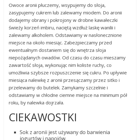
Owoce aronii płuczemy, wsypujemy do słoja,
zasypujemy cukrem lub zalewamy miodem. Do aronii
dodajemy obrany i pokrojony w drobne kawałeczki
świeży korzeń imbiru, naciętą wzdłuż laskę wanilii i
zalewamy alkoholem. Odstawiamy w nasłonecznione
miejsce na około miesiąc. Zabezpieczamy przed
ewentualnym dostaniem się do wnętrza słoja
niepożądanych owadów. Od czasu do czasu mieszamy
zawartość słoja, wykonując nim koliste ruchy, co
umożliwia szybsze rozpuszczenie się cukru. Po upływie
miesiąca nalewkę z aronii przesączamy przez sitko i
przelewamy do butelek. Zamykamy szczelnie i
odstawiamy w chłodne ciemne miejsce na minimum pół
roku, by nalewka dojrzała.
CIEKAWOSTKI
Sok z aronii jest używany do barwienia
jogurtów i napojów.