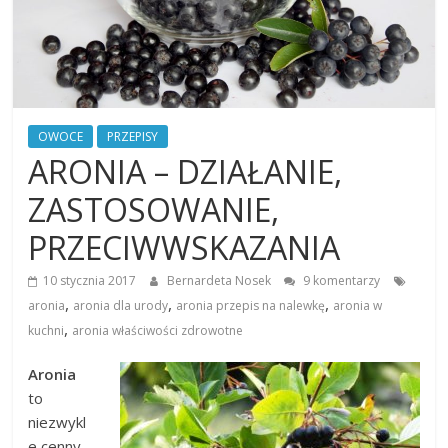
OWOCE
PRZEPISY
ARONIA – DZIAŁANIE,
ZASTOSOWANIE,
PRZECIWWSKAZANIA
10 stycznia 2017
Bernardeta Nosek
9 komentarzy
,
,
,
aronia
aronia dla urody
aronia przepis na nalewkę
aronia w
,
kuchni
aronia właściwości zdrowotne
Aronia
to
niezwykl
e cenny