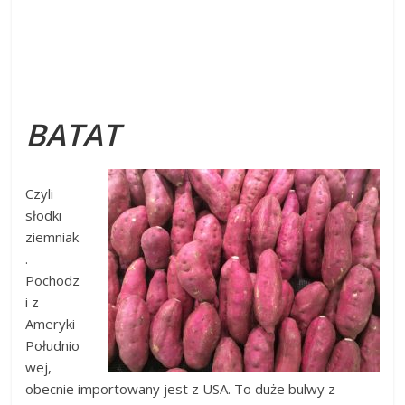
BATAT
Czyli
słodki
ziemniak
.
Pochodz
i z
Ameryki
Południo
wej,
obecnie importowany jest z USA. To duże bulwy z