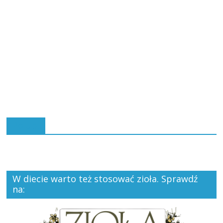
Polub:
W diecie warto też stosować zioła. Sprawdź
na: