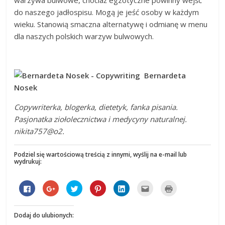
do naszego jadłospisu. Mogą je jeść osoby w każdym
wieku. Stanowią smaczna alternatywę i odmianę w menu
dla naszych polskich warzyw bulwowych.
Bernardeta
Nosek
Copywriterka, blogerka, dietetyk, fanka pisania.
Pasjonatka ziołolecznictwa i medycyny naturalnej.
nikita757@o2.
Podziel się wartościową treścią z innymi, wyślij na e-mail lub
wydrukuj:
K
K
U
U
K
K
K
l
l
d
d
l
l
l
i
i
o
o
i
i
i
k
k
s
s
k
k
k
n
n
t
t
n
n
n
Dodaj do ulubionych:
i
i
ę
ę
i
i
i
j
j
p
p
j
j
j