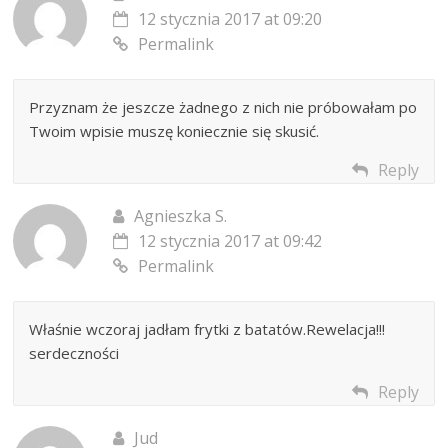
n
w
)
o
w
o
y
w
i
12 stycznia 2017 at 09:20
w
m
y
e
y
o
m
r
Permalink
m
k
o
a
o
n
k
s
k
i
n
i
n
e
i
ę
i
)
e
w
Przyznam że jeszcze żadnego z nich nie próbowałam po
e
)
n
)
o
Twoim wpisie muszę koniecznie się skusić.
w
y
m
Reply
o
k
n
i
Agnieszka S.
e
)
12 stycznia 2017 at 09:42
Permalink
Właśnie wczoraj jadłam frytki z batatów.Rewelacja!!!
serdeczności
Reply
Jud