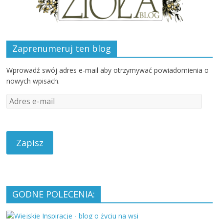
Zaprenumeruj ten blog
Wprowadź swój adres e-mail aby otrzymywać powiadomienia o
nowych wpisach.
A
d
r
e
s
e
-
m
a
GODNE POLECENIA:
i
l