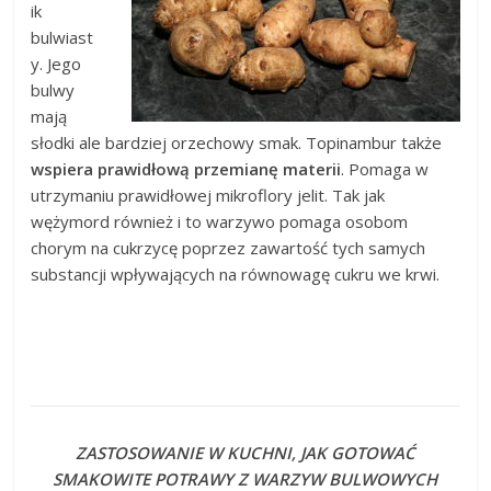
ik
bulwiast
y. Jego
bulwy
mają
słodki ale bardziej orzechowy smak. Topinambur także
wspiera prawidłową przemianę materii
. Pomaga w
utrzymaniu prawidłowej mikroflory jelit. Tak jak
wężymord również i to warzywo pomaga osobom
chorym na cukrzycę poprzez zawartość tych samych
substancji wpływających na równowagę cukru we krwi.
ZASTOSOWANIE W KUCHNI, JAK GOTOWAĆ
SMAKOWITE POTRAWY Z WARZYW BULWOWYCH