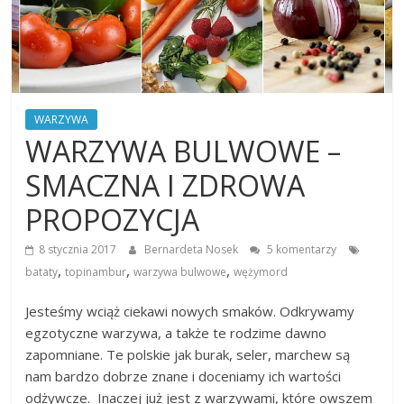
WARZYWA
WARZYWA BULWOWE –
SMACZNA I ZDROWA
PROPOZYCJA
8 stycznia 2017
Bernardeta Nosek
5 komentarzy
,
,
,
bataty
topinambur
warzywa bulwowe
wężymord
Jesteśmy wciąż ciekawi nowych smaków. Odkrywamy
egzotyczne warzywa, a także te rodzime dawno
zapomniane. Te polskie jak burak, seler, marchew są
nam bardzo dobrze znane i doceniamy ich wartości
odżywcze. Inaczej już jest z warzywami, które owszem