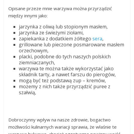
Opisane przeze mnie warzywa można przyrządzić
między innymi jako:
jarzynka z oliwą lub stopionym masłem,
jarzynka ze świeżymi ziołami,
zapiekanka z dodatkiem żółtego
sera
,
grillowane lub pieczone posmarowane masłem
orzechowym,
placki, podobne do tych naszych polskich
ziemniaczanych,
warzywa te można także wykorzystać jako
składnik tarty, a nawet farszu do pierogów,
mogą być też podstawą zup – kremów,
możemy z nich także przyrządzić puree z
szałwią,
Dobroczynny wpływ na nasze zdrowie, bogactwo
możliwości kulinarnych wariacji sprawia, że właśnie te
warzywa bulwowe, chociaż egzotyczne powinny wejść