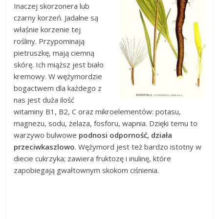
Inaczej skorzonera lub
czarny korzeń. Jadalne są
właśnie korzenie tej
rośliny. Przypominają
pietruszkę, mają ciemną
skórę. Ich miąższ jest biało
kremowy. W wężymordzie
bogactwem dla każdego z
nas jest duża ilość
witaminy B1, B2, C oraz mikroelementów: potasu,
magnezu, sodu, żelaza, fosforu, wapnia. Dzięki temu to
warzywo bulwowe
podnosi odporność, działa
przeciwkaszlowo
. Wężymord jest też bardzo istotny w
diecie cukrzyka; zawiera fruktozę i inulinę, które
zapobiegają gwałtownym skokom ciśnienia.