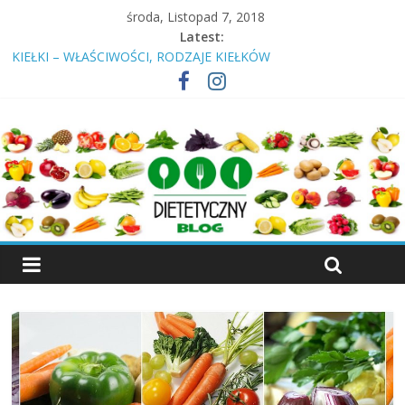
środa, Listopad 7, 2018
Latest:
KIEŁKI – WŁAŚCIWOŚCI, RODZAJE KIEŁKÓW
WIŚNIA – OWOC, KTÓRY LECZY
KALAFIOR – WARZYWO LECZNICZE
Insulinooporność? Cukrzyca? Przeczytaj nawet jeśli jesteś
„zdrowy”!
ŚNIADANIE – DLACZEGO NALEŻY JE SPOŻYWAĆ