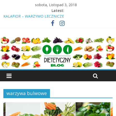
sobota, Listopad 3, 2018
Latest:
KALAFIOR – WARZYWO LECZNICZE
Insulinooporność? Cukrzyca? Przeczytaj nawet jeśli jesteś
„zdrowy”!
ŚNIADANIE – DLACZEGO NALEŻY JE SPOŻYWAĆ
KIEŁKI – WŁAŚCIWOŚCI, RODZAJE KIEŁKÓW
WIŚNIA – OWOC, KTÓRY LECZY
warzywa bulwowe