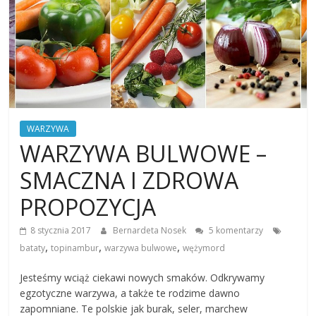
WARZYWA
WARZYWA BULWOWE –
SMACZNA I ZDROWA
PROPOZYCJA
8 stycznia 2017
Bernardeta Nosek
5 komentarzy
,
,
,
bataty
topinambur
warzywa bulwowe
wężymord
Jesteśmy wciąż ciekawi nowych smaków. Odkrywamy
egzotyczne warzywa, a także te rodzime dawno
zapomniane. Te polskie jak burak, seler, marchew