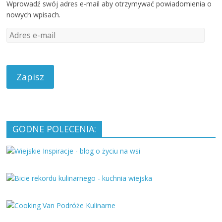
Wprowadź swój adres e-mail aby otrzymywać powiadomienia o
nowych wpisach.
A
d
r
e
s
e
-
m
a
GODNE POLECENIA:
i
l