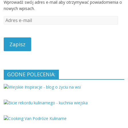
Wprowadź swój adres e-mail aby otrzymywać powiadomienia o
nowych wpisach.
A
d
r
e
s
e
-
m
a
GODNE POLECENIA:
i
l