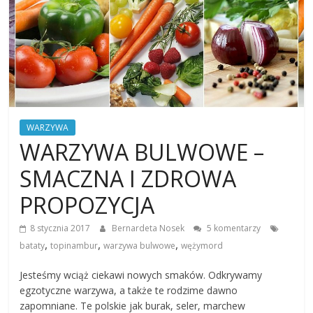
WARZYWA
WARZYWA BULWOWE –
SMACZNA I ZDROWA
PROPOZYCJA
8 stycznia 2017
Bernardeta Nosek
5 komentarzy
,
,
,
bataty
topinambur
warzywa bulwowe
wężymord
Jesteśmy wciąż ciekawi nowych smaków. Odkrywamy
egzotyczne warzywa, a także te rodzime dawno
zapomniane. Te polskie jak burak, seler, marchew