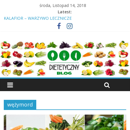
środa, Listopad 14, 2018
Latest:
KALAFIOR – WARZYWO LECZNICZE
Insulinooporność? Cukrzyca? Przeczytaj nawet jeśli jesteś
„zdrowy”!
ŚNIADANIE – DLACZEGO NALEŻY JE SPOŻYWAĆ
KIEŁKI – WŁAŚCIWOŚCI, RODZAJE KIEŁKÓW
WIŚNIA – OWOC, KTÓRY LECZY
wężymord