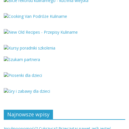
Najnowsze wpisy
Insulinooporność? Cukrzyca? Przeczytaj nawet jeśli jesteś