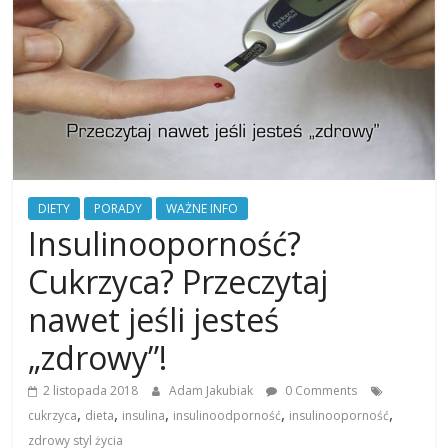
DIETY
PORADY
WAŻNE INFO
Insulinooporność?
Cukrzyca? Przeczytaj
nawet jeśli jesteś
„zdrowy”!
2 listopada 2018
Adam Jakubiak
0 Comments
,
,
,
,
,
cukrzyca
dieta
insulina
insulinoodporność
insulinooporność
zdrowy styl życia