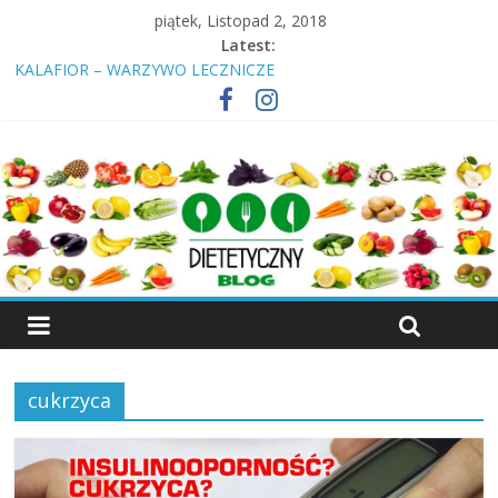
piątek, Listopad 2, 2018
Latest:
KALAFIOR – WARZYWO LECZNICZE
Insulinooporność? Cukrzyca? Przeczytaj nawet jeśli jesteś
„zdrowy”!
ŚNIADANIE – DLACZEGO NALEŻY JE SPOŻYWAĆ
KIEŁKI – WŁAŚCIWOŚCI, RODZAJE KIEŁKÓW
WIŚNIA – OWOC, KTÓRY LECZY
cukrzyca