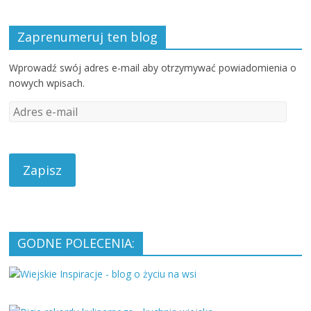
Zaprenumeruj ten blog
Wprowadź swój adres e-mail aby otrzymywać powiadomienia o
nowych wpisach.
A
d
r
e
s
e
-
m
a
GODNE POLECENIA:
i
l