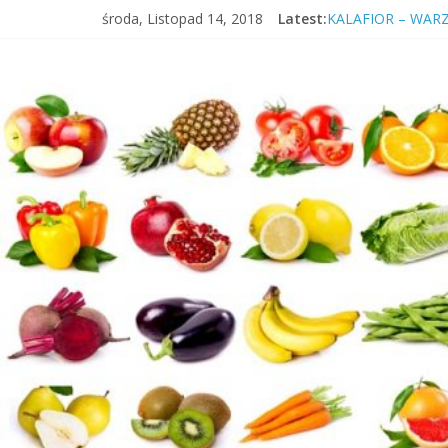
środa, Listopad 14, 2018
Latest:
KALAFIOR – WAR
Insulinooporność? 
ŚNIADANIE – DL
KIEŁKI – WŁAŚCI
WIŚNIA – OWOC, 