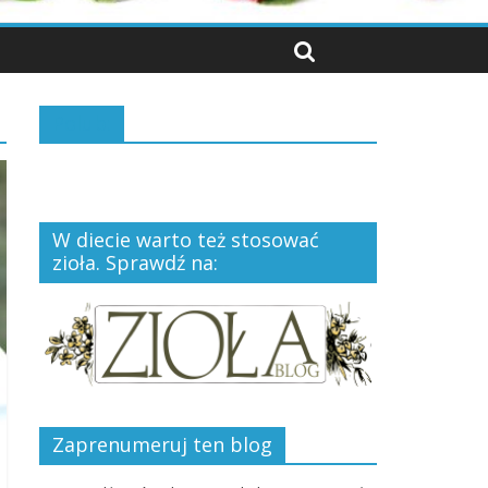
Polub:
W diecie warto też stosować
zioła. Sprawdź na:
Zaprenumeruj ten blog