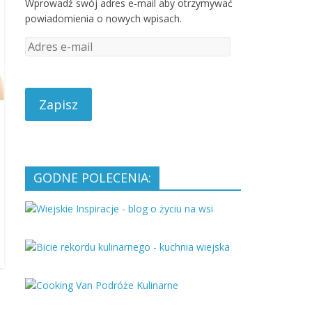
Wprowadź swój adres e-mail aby otrzymywać
powiadomienia o nowych wpisach.
A
d
r
e
s
e
-
m
a
GODNE POLECENIA:
i
l