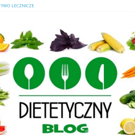
ZYWO LECZNICZE
Cukrzyca? Przeczytaj nawet jeśli jesteś „zdrowy”!
ACZEGO NALEŻY JE SPOŻYWAĆ
WOŚCI, RODZAJE KIEŁKÓW
KTÓRY LECZY