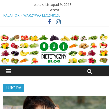
piątek, Listopad 9, 2018
Latest:
KALAFIOR – WARZYWO LECZNICZE
Insulinooporność? Cukrzyca? Przeczytaj nawet jeśli jesteś
„zdrowy”!
ŚNIADANIE – DLACZEGO NALEŻY JE SPOŻYWAĆ
KIEŁKI – WŁAŚCIWOŚCI, RODZAJE KIEŁKÓW
WIŚNIA – OWOC, KTÓRY LECZY
URODA