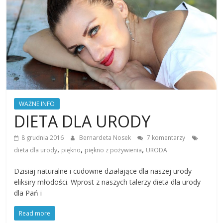
WAŻNE INFO
DIETA DLA URODY
8 grudnia 2016
Bernardeta Nosek
7 komentarzy
,
,
,
dieta dla urody
piękno
piękno z pożywienia
URODA
Dzisiaj naturalne i cudowne działające dla naszej urody
eliksiry młodości. Wprost z naszych talerzy dieta dla urody
dla Pań i
Read more