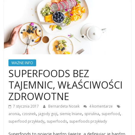
WAŻNE INFO
SUPERFOODS BEZ
TAJEMNIC, WŁAŚCIWOŚCI
ZDROWOTNE
7 stycznia 2017
Bernardeta Nosek
4 komentarze
,
,
,
,
,
,
aronia
czosnek
jagody goji
siemię lniane
spirulina
superfood
,
,
superfood przykłady
superfoods
superfoods przykłady
Superfoods to pojęcie bardzo świeże, a definiując je bardzo