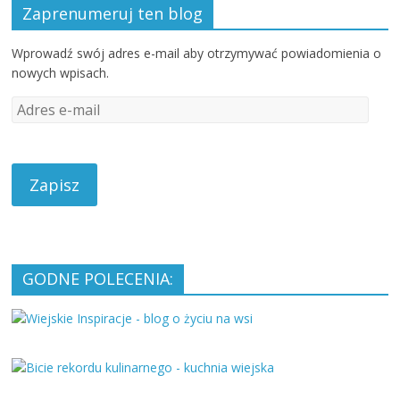
Zaprenumeruj ten blog
Wprowadź swój adres e-mail aby otrzymywać powiadomienia o
nowych wpisach.
A
d
r
e
s
e
-
m
a
GODNE POLECENIA:
i
l