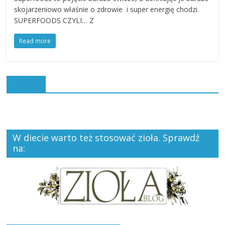
skojarzeniowo właśnie o zdrowie i super energię chodzi.
SUPERFOODS CZYLI… Z
Read more
Polub:
W diecie warto też stosować zioła. Sprawdź
na: