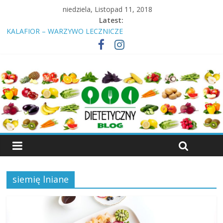
niedziela, Listopad 11, 2018
Latest:
KALAFIOR – WARZYWO LECZNICZE
Insulinooporność? Cukrzyca? Przeczytaj nawet jeśli jesteś
„zdrowy”!
ŚNIADANIE – DLACZEGO NALEŻY JE SPOŻYWAĆ
KIEŁKI – WŁAŚCIWOŚCI, RODZAJE KIEŁKÓW
WIŚNIA – OWOC, KTÓRY LECZY
siemię lniane