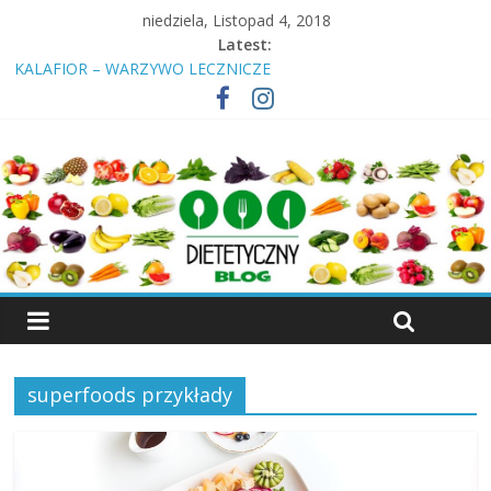
niedziela, Listopad 4, 2018
Latest:
KALAFIOR – WARZYWO LECZNICZE
Insulinooporność? Cukrzyca? Przeczytaj nawet jeśli jesteś
„zdrowy”!
ŚNIADANIE – DLACZEGO NALEŻY JE SPOŻYWAĆ
KIEŁKI – WŁAŚCIWOŚCI, RODZAJE KIEŁKÓW
WIŚNIA – OWOC, KTÓRY LECZY
superfoods przykłady