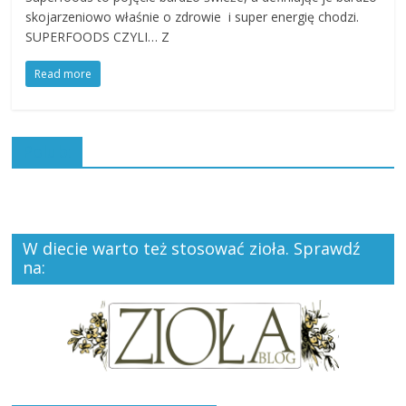
skojarzeniowo właśnie o zdrowie i super energię chodzi.
SUPERFOODS CZYLI… Z
Read more
Polub:
W diecie warto też stosować zioła. Sprawdź
na: