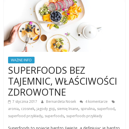
WAŻNE INFO
SUPERFOODS BEZ
TAJEMNIC, WŁAŚCIWOŚCI
ZDROWOTNE
7 stycznia 2017
Bernardeta Nosek
4 komentarze
,
,
,
,
,
,
aronia
czosnek
jagody goji
siemię lniane
spirulina
superfood
,
,
superfood przykłady
superfoods
superfoods przykłady
Superfoods to pojęcie bardzo świeże, a definiując je bardzo