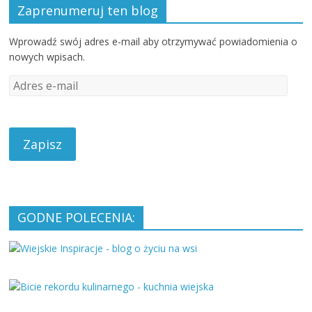
Zaprenumeruj ten blog
Wprowadź swój adres e-mail aby otrzymywać powiadomienia o
nowych wpisach.
A
d
r
e
s
e
-
m
a
GODNE POLECENIA:
i
l